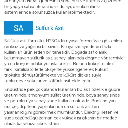
Amonyum Nitrat gübresinin suda hızlı ve kalıntısız çözünen
bir yapıya sahip olmasından dolayı, damla sulama
sistemlerinde sorunsuzca kullanılabilmektedir.
SA
Sülfürik Asit
Sülfürik asit formülü, H2SO4 kimyasal formülüyle gösterilen
renksiz ve yağımsı bir sıvıdır. Kimya sanayinde en fazla
kullanılan ürünlerden bir tanesidir. Doğada saf olarak
bulunmayan sülfürik asit, sanayi alanında değme yöntemiyle
ya da kurşun odalar yoluyla üretilir. Burada kükürt dioksit
farklı katalizatörlerle oksijenle yükseltgenerek kükürt
trioksite dönüştürülmekte ve kükürt dioksit suyla
tepkimeye sokulur ve sülfürik asit elde edilir.
Endüstride pek çok alanda kullanılan bu asit özellikle gübre
üretiminde, amonyum sülfat üretiminde, boya sanayisinde
ve petrokimya sanayisinde kullanılmaktadır. Bunların yanı
sıra çeşitli pillerin yapımlarında da sülfürik asitten
yararlanıldığını görebilmek mümkündür. Elektriği ileten ve
suda çözündüğü zaman çok yüksek ısı çıkaran bir madde
olarak karşımıza çıkmaktadır.