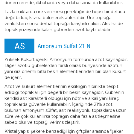
dönemlerinde, ilkbaharda veya daha sonra da kullanılabilir.
Fazla miktarda üre verilmesi gerektiğinde hepsi bir defada
değil birkaç kısma bölünerek atılmalıdır. Üre toprağa
verildikten sonra derhal toprağa karıştırılmalıdır. Aksi halde
toprak yüzeyinde kalan gübreden azot kaybı olabilir.
AS
Amonyum Sülfat 21 N
Yüksek Kükürt içerikli Amonyum formunda azot kaynağıdır.
Diğer azotlu gübrelerden farklı olarak bünyesinde azotun
yanı sıra önemli bitki besin elementlerinden biri olan kükürt
de içerir.
Azot ve kükürt elementlerinin eksikliğinin birlikte tespit
edildiği topraklar için değerli bir besin kaynağıdır. Gübrenin
kendisi asit karakterli olduğu için nötr ve alkali yani kireçli
topraklarda güvenle kullanılabilir. İçeriğinde 21% azot
bulunan amonyum sülfat, asit reaksiyonlu topraklarda uzun
süre ve çok kullanılırsa toprağın daha fazla asitleşmesine
sebep olur ve toprağı verimsizleştirir.
Kristal yapısı şekere benzediği için çiftçiler arasında “şeker