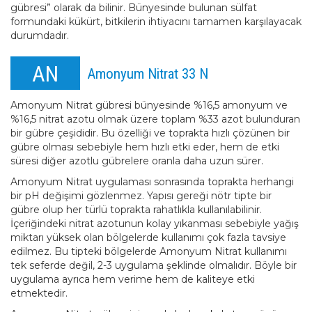
gübresi” olarak da bilinir. Bünyesinde bulunan sülfat
formundaki kükürt, bitkilerin ihtiyacını tamamen karşılayacak
durumdadır.
AN
Amonyum Nitrat 33 N
Amonyum Nitrat gübresi bünyesinde %16,5 amonyum ve
%16,5 nitrat azotu olmak üzere toplam %33 azot bulunduran
bir gübre çeşididir. Bu özelliği ve toprakta hızlı çözünen bir
gübre olması sebebiyle hem hızlı etki eder, hem de etki
süresi diğer azotlu gübrelere oranla daha uzun sürer.
Amonyum Nitrat uygulaması sonrasında toprakta herhangi
bir pH değişimi gözlenmez. Yapısı gereği nötr tipte bir
gübre olup her türlü toprakta rahatlıkla kullanılabilinir.
İçeriğindeki nitrat azotunun kolay yıkanması sebebiyle yağış
miktarı yüksek olan bölgelerde kullanımı çok fazla tavsiye
edilmez. Bu tipteki bölgelerde Amonyum Nitrat kullanımı
tek seferde değil, 2-3 uygulama şeklinde olmalıdır. Böyle bir
uygulama ayrıca hem verime hem de kaliteye etki
etmektedir.