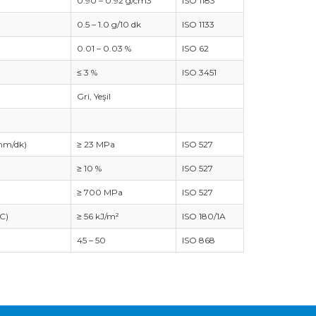
0.90 – 0.92 g/cm3
ISO 1183
0.5 – 1.0 g/10 dk
ISO 1133
0.01 – 0.03 %
ISO 62
≤ 3 %
ISO 3451
Gri, Yeşil
mm/dk)
≥ 23 MPa
ISO 527
≥ 10 %
ISO 527
≥ 700 MPa
ISO 527
C)
≥ 56 kJ/m²
ISO 180/1A
45 – 50
ISO 868