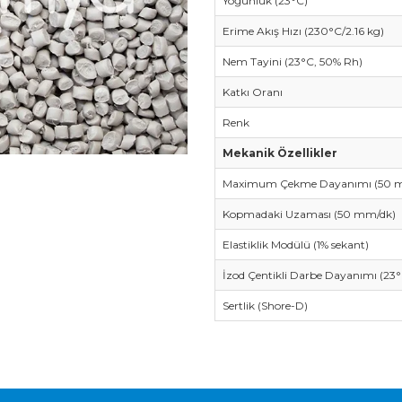
Yoğunluk (23°C)
Erime Akış Hızı (230°C/2.16 kg)
Nem Tayini (23°C, 50% Rh)
Katkı Oranı
Renk
Mekanik Özellikler
Maximum Çekme Dayanımı (50 
Kopmadaki Uzaması (50 mm/dk)
Elastiklik Modülü (1% sekant)
İzod Çentikli Darbe Dayanımı (23°
Sertlik (Shore-D)